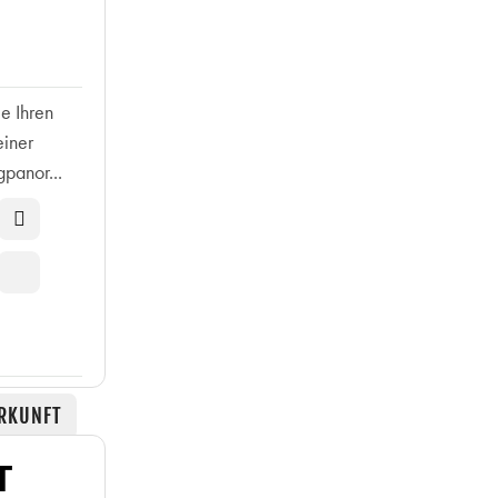
e Ihren
einer
panor...
RKUNFT
T