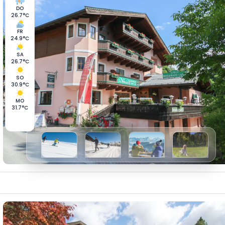
DO
26.7°C
FR
24.9°C
SA
26.7°C
SO
30.9°C
MO
31.7°C