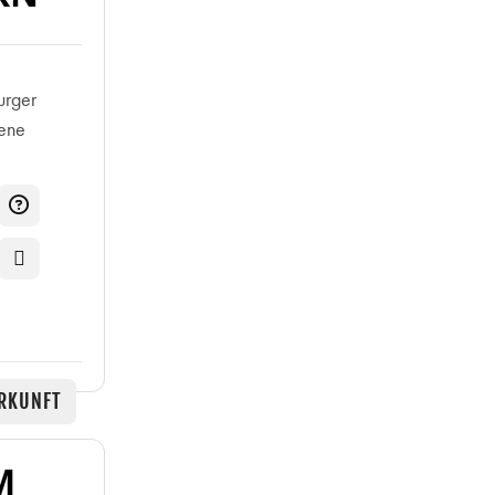
urger
dene
RKUNFT
M