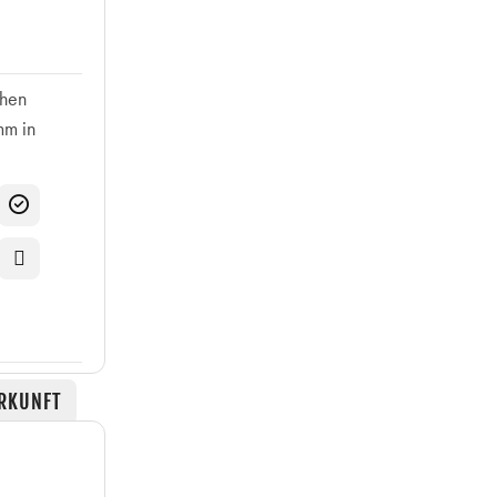
chen
mm in
RKUNFT