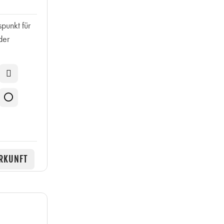
spunkt für
der
RKUNFT