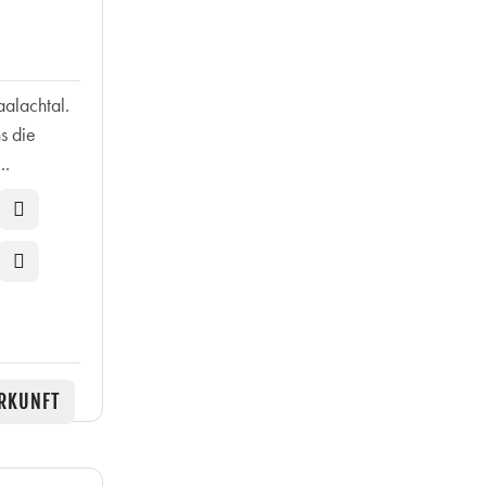
aalachtal.
s die
..
RKUNFT