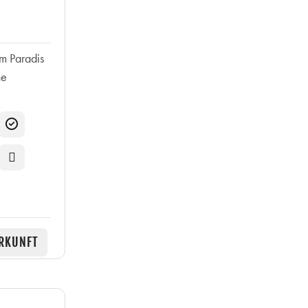
im Paradis
he
RKUNFT