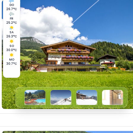
DO
26.7°C
FR
25.2°C
SA
26.3°C
SO
30.0°C
MO
30.7°C