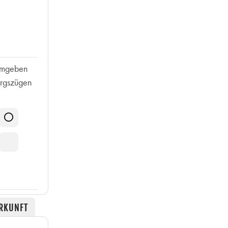
 Umgeben
irgszügen
RKUNFT