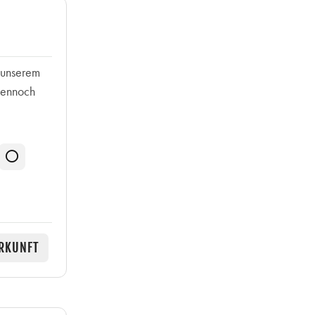
n unserem
 dennoch
RKUNFT