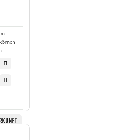
ten
 können
...
RKUNFT