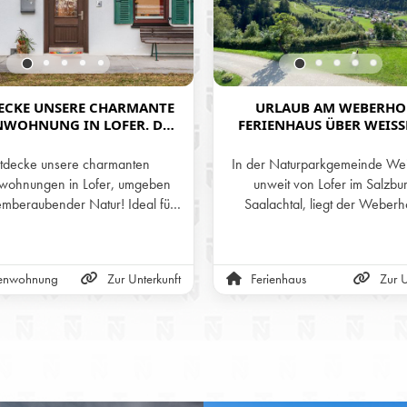
ECKE UNSERE CHARMANTE
URLAUB AM WEBERHO
NWOHNUNG IN LOFER. DER
FERIENHAUS ÜBER WEIS
FEKTE RÜCKZUGSORT FÜR
BEI LOFER IM SALZBUR
EINEN TRAUMURLAUB!
SAALACHTAL
tdecke unsere charmanten
In der Naturparkgemeinde We
nwohnungen in Lofer, umgeben
unweit von Lofer im Salzbu
emberaubender Natur! Ideal für
Saalachtal, liegt der Weberh
ng und Abenteuer. Besuche uns
freiem Blick über das Tal und 
 berggefluester.com für mehr
umliegende Bergwelt. Hier erl
Informationen.
jede Jahreszeit von ihrer sch
ienwohnung
Zur Unterkunft
Ferienhaus
Zur U
Seite – das Erwachen im Frühlin
Sommertage in den Bergen, g
Herbstlicht und die wohltuen
des Winters. Ein Platz zum An
Durchatmen und neue Energie 