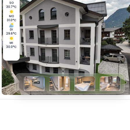
SO
30.7°C
MO
31.0°C
DI
29.6°C
MI
30.0°C