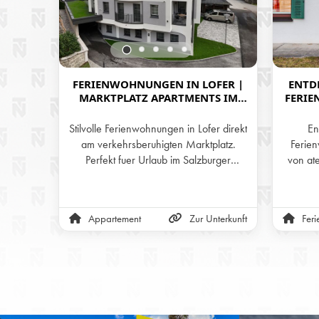
FERIENWOHNUNGEN IN LOFER |
ENTD
MARKTPLATZ APARTMENTS IM
FERIE
ORTSZENTRUM
PER
D
Stilvolle Ferienwohnungen in Lofer direkt
En
am verkehrsberuhigten Marktplatz.
Ferie
Perfekt fuer Urlaub im Salzburger
von at
Saalachtal mit kurzen Wegen zur
Erholu
Almenwelt Lofer und zu den Bergen.
auf
Appartement
Zur Unterkunft
Fer