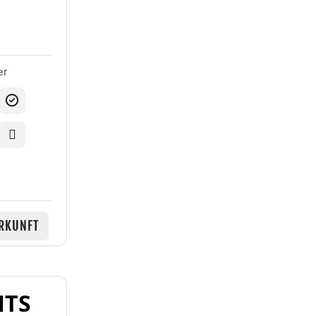
er
RKUNFT
NTS