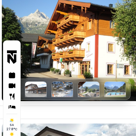
SA
27.8°C